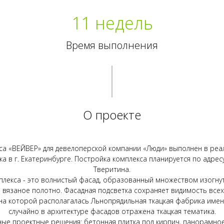
11 недель
Время выполнения
О проекте
са «ВЕЙВЕР» для девелоперской компании «Люди» выполнен в реа
 в г. Екатеринбурге. Постройка комплекса планируется по адресу:
Тверитина.
плекса - это волнистый фасад, образованный множеством изогну
 вязаное полотно. Фасадная подсветка сохраняет видимость все
на которой располагалась Льнопрядильная ткацкая фабрика имени 
случайно в архитектуре фасадов отражена ткацкая тематика.
ые проектные решения: бетонная плитка под кирпич, панорамное