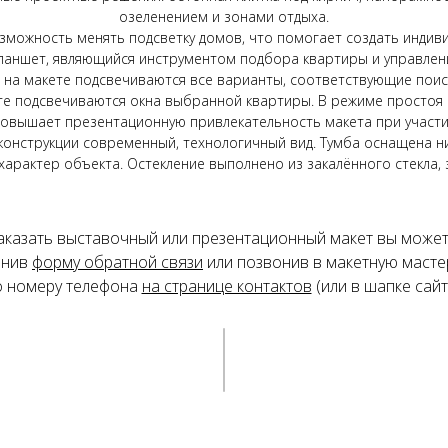
озеленением и зонами отдыха.
можность менять подсветку домов, что помогает создать инди
 планшет, являющийся инструментом подбора квартиры и управлен
 на макете подсвечиваются все варианты, соответствующие пои
те подсвечиваются окна выбранной квартиры. В режиме простоя 
повышает презентационную привлекательность макета при участи
конструкции современный, технологичный вид. Тумба оснащена ни
арактер объекта. Остекление выполнено из закалённого стекла,
аказать выставочный или презентационный макет вы может
лнив
форму обратной связи
или позвонив в макетную масте
о номеру телефона
на странице контактов
(или в шапке сайт