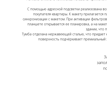
С помощью адресной подсветки реализована воз
покупателя квартиры. К макету прилагается
синхронизации с макетом. При активации фильтров
планшете открывается ее планировка, а на маке
здании, что 
Тумба отделана нержавеющей сталью, что придает 
поверхность подчёркивает премиальный х
З
запо
п