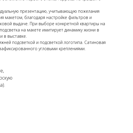
видуальную презентацию, учитывающую пожелания
ия макетом, благодаря настройке фильтров и
сковой выдаче. При выборе конкретной квартиры на
подсветка на макете имитирует динамику жизни в
и в выставке.
жней подсветкой и подсветкой логотипа. Сатиновая
 зафиксированного угловыми креплениями.
е,
рскую
а).